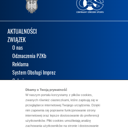
AKTUALNOŚCI
ZWIĄZEK
O nas
Odznaczenia PZKb
Reklama
System Obsługi Imprez
Galeria
KALENDARIUM
Dbamy o Twoją prywatność
W naszym portalu korzystamy z plików cookies,
KLUBY
zwanych również ciasteczkami, które zapisują się w
KADRA
przeglądarce internetowej Twojego urządzenia. Dzięki
nim zapewnia się poprawne funkcjonowanie strony
WYNIKI
internetowej oraz lepsze dostosowanie do preferencji
LICENCJE
użytkowników. Pliki cookies umożliwiają analizę
zachowania użytkowników na stronie i dostosowanie