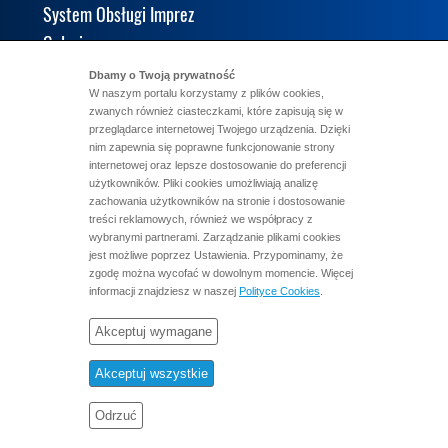
System Obsługi Imprez
Galeria
KALENDARIUM
Dbamy o Twoją prywatność
W naszym portalu korzystamy z plików cookies,
KLUBY
zwanych również ciasteczkami, które zapisują się w
KADRA
przeglądarce internetowej Twojego urządzenia. Dzięki
nim zapewnia się poprawne funkcjonowanie strony
WYNIKI
internetowej oraz lepsze dostosowanie do preferencji
LICENCJE
użytkowników. Pliki cookies umożliwiają analizę
zachowania użytkowników na stronie i dostosowanie
STOPNIE
treści reklamowych, również we współpracy z
wybranymi partnerami. Zarządzanie plikami cookies
DOKUMENTY
jest możliwe poprzez Ustawienia. Przypominamy, że
KONTAKT
zgodę można wycofać w dowolnym momencie. Więcej
informacji znajdziesz w naszej
Polityce Cookies
.
Akceptuj wymagane
Akceptuj wszystkie
Odrzuć
Copyright 2014 - 2026 Polski Związek Kickboxingu
Created by:
KREATORMARKI.PL