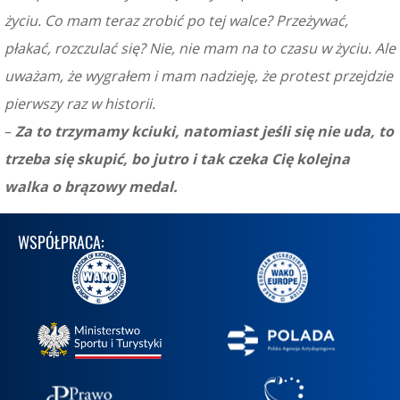
życiu. Co mam teraz zrobić po tej walce? Przeżywać,
płakać, rozczulać się? Nie, nie mam na to czasu w życiu. Ale
uważam, że wygrałem i mam nadzieję, że protest przejdzie
pierwszy raz w historii.
–
Za to trzymamy kciuki, natomiast jeśli się nie uda, to
trzeba się skupić, bo jutro i tak czeka Cię kolejna
walka o brązowy medal.
WSPÓŁPRACA: