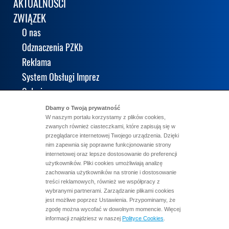
AKTUALNOŚCI
ZWIĄZEK
O nas
Odznaczenia PZKb
Reklama
System Obsługi Imprez
Galeria
KALENDARIUM
Dbamy o Twoją prywatność
W naszym portalu korzystamy z plików cookies,
KLUBY
zwanych również ciasteczkami, które zapisują się w
KADRA
przeglądarce internetowej Twojego urządzenia. Dzięki
nim zapewnia się poprawne funkcjonowanie strony
WYNIKI
internetowej oraz lepsze dostosowanie do preferencji
LICENCJE
użytkowników. Pliki cookies umożliwiają analizę
zachowania użytkowników na stronie i dostosowanie
STOPNIE
treści reklamowych, również we współpracy z
wybranymi partnerami. Zarządzanie plikami cookies
DOKUMENTY
jest możliwe poprzez Ustawienia. Przypominamy, że
KONTAKT
zgodę można wycofać w dowolnym momencie. Więcej
informacji znajdziesz w naszej
Polityce Cookies
.