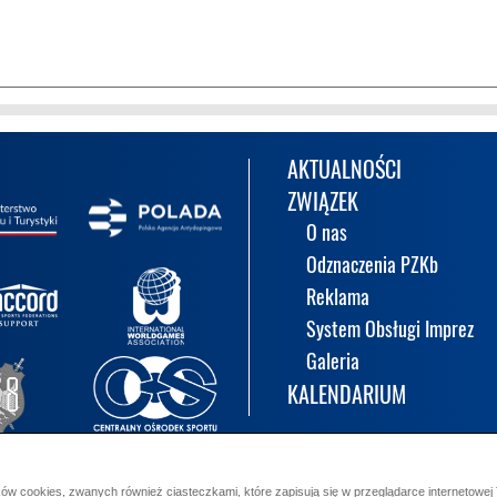
AKTUALNOŚCI
ZWIĄZEK
O nas
Odznaczenia PZKb
Reklama
System Obsługi Imprez
Galeria
KALENDARIUM
ów cookies, zwanych również ciasteczkami, które zapisują się w przeglądarce internetowej 