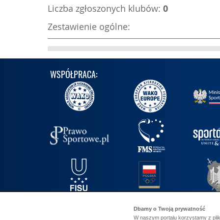
Liczba zgłoszonych klubów:
0
Zestawienie ogólne:
WSPÓŁPRACA:
Dbamy o Twoją prywatność
W naszym portalu korzystamy z plik