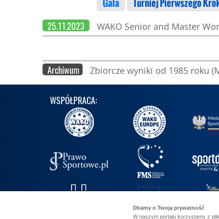
Gala
Turniej Pierwszego Kro
25.11.2023
WAKO Senior and Master Worl
Archiwum
Zbiorcze wyniki od 1985 roku (
WSPÓŁPRACA:
Dbamy o Twoją prywatność
W naszym portalu korzystamy z plik