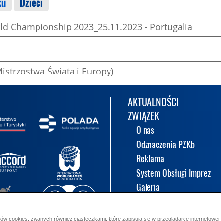
ku
Dzieci
d Championship 2023_25.11.2023 - Portugalia
Mistrzostwa Świata i Europy)
AKTUALNOŚCI
ZWIĄZEK
O nas
Odznaczenia PZKb
Reklama
System Obsługi Imprez
Galeria
KALENDARIUM
ów cookies, zwanych również ciasteczkami, które zapisują się w przeglądarce internetowej 