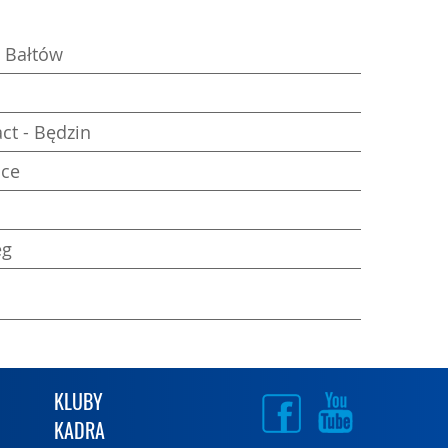
- Bałtów
ct - Będzin
ice
eg
KLUBY
KADRA