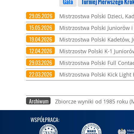
Gala
Turniej Pierwszego Kro
29.05.2026
Mistrzostwa Polski Dzieci, Ka
15.05.2026
Mistrzostwa Polski Juniorów i
19.04.2026
Mistrzostwa Polski Kadetów, 
12.04.2026
Mistrzostw Polski K-1 Junior
29.03.2026
Mistrzostwa Polski Full Conta
22.03.2026
Mistrzostwa Polski Kick Ligh
Archiwum
Zbiorcze wyniki od 1985 roku (
WSPÓŁPRACA: